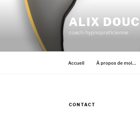
Skip
to
ALIX DOU
content
coach-hypnopraticienne
Accueil
À propos de moi…
CONTACT